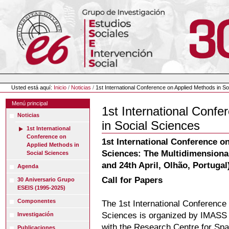
Cambiar
a
contenido.
|
Saltar
a
navegación
Herramientas
Personales
Usted está aquí:
Inicio
/
Noticias
/
1st International Conference on Applied Methods in S
Menú principal
1st International Conf
Noticias
in Social Sciences
1st International
Conference on
1st International Conference o
Applied Methods in
Sciences: The Multidimensional
Social Sciences
and 24th April, Olhão, Portugal
Agenda
Call for Papers
30 Aniversario Grupo
ESEIS (1995-2025)
Componentes
The 1st International Conference
Sciences is organized by IMASS (
Investigación
with the Research Centre for Spa
Publicaciones