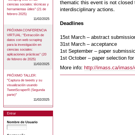
thematic this event is not closed
ciencias sociales: técnicas y
interdisciplinary actions.
herramientas útiles" (21 de
febrero 2025)
11/02/2025
Deadlines
PRÓXIMA CONFERENCIA
VIRTUAL: “Extracción de
15st March – abstract submissio
datos con web scraping
31st March – acceptance
para la investigación en
ciencias sociales:
1st September – paper submissi
aplicaciones prácticas” (20
1st October – paper selection for 
de febrero de 2025)
11/02/2025
More info:
http://imass.ca/imass
PRÓXIMO TALLER:
"Captura de tweets y su
visualización usando
TweetScraperR (Segunda
parte)"
11/02/2025
Entrar
Nombre de Usuario