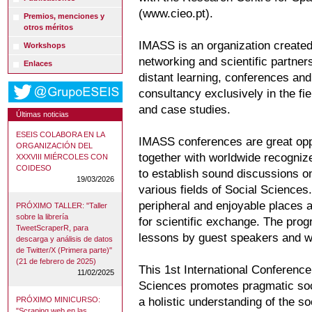
(www.cieo.pt).
Premios, menciones y
otros méritos
IMASS is an organization created 
Workshops
networking and scientific partner
Enlaces
distant learning, conferences and
consultancy exclusively in the fi
and case studies.
Últimas noticias
ESEIS COLABORA EN LA
IMASS conferences are great oppor
ORGANIZACIÓN DEL
together with worldwide recogniz
XXXVIII MIÉRCOLES CON
COIDESO
to establish sound discussions o
19/03/2026
various fields of Social Sciences
peripheral and enjoyable places 
PRÓXIMO TALLER: "Taller
sobre la librería
for scientific exchange. The pro
TweetScraperR, para
lessons by guest speakers and 
descarga y análisis de datos
de Twitter/X (Primera parte)"
(21 de febrero de 2025)
This 1st International Conferenc
11/02/2025
Sciences promotes pragmatic soc
PRÓXIMO MINICURSO:
a holistic understanding of the s
"Scraping web en las