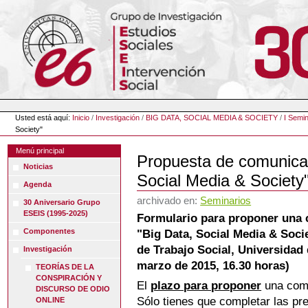
Cambiar
a
contenido.
|
Saltar
a
navegación
Herramientas
Personales
Usted está aquí:
Inicio
/
Investigación
/
BIG DATA, SOCIAL MEDIA & SOCIETY
/
I Semin
Society"
Menú principal
Propuesta de comunicac
Noticias
Social Media & Society
Agenda
archivado en:
Seminarios
30 Aniversario Grupo
ESEIS (1995-2025)
Formulario para proponer una 
Componentes
"Big Data, Social Media & Socie
de Trabajo Social, Universidad
Investigación
marzo de 2015, 16.30 horas)
TEORÍAS DE LA
CONSPIRACIÓN Y
El
plazo para proponer
una comu
DISCURSO DE ODIO
Sólo tienes que completar las pr
ONLINE