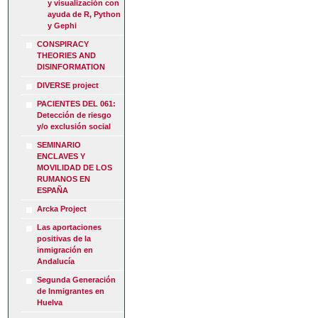
y visualización con
ayuda de R, Python
y Gephi
CONSPIRACY
THEORIES AND
DISINFORMATION
DIVERSE project
PACIENTES DEL 061:
Detección de riesgo
y/o exclusión social
SEMINARIO
ENCLAVES Y
MOVILIDAD DE LOS
RUMANOS EN
ESPAÑA
Arcka Project
Las aportaciones
positivas de la
inmigración en
Andalucía
Segunda Generación
de Inmigrantes en
Huelva