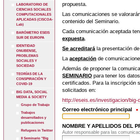
propuesta.
LABORATORIO DE
CIENCIAS SOCIALES
Las comunicaciones se valorarán
COMPUTACIONALES
APLICADAS (CISCOA-
contenido del Seminario.
Lab)
Cada comunicación aceptada te
BARÓMETRO ESEIS
expuesta
.
SUR DE EUROPA
IDENTIDAD
Se acreditará
la presentación d
ONUBENSE,
PROBLEMAS
La
aceptación
de comunicacione
SOCIALES Y
SOCIEDAD
Además de proponer la comunica
TEORÍAS DE LA
SEMINARIO
para tener los datos
CONSPIRACIÓN Y
certificados. Para la inscripción
COVID-19
solicitados en:
BIG DATA, SOCIAL
MEDIA & SOCIETY
http://eseis.es/investigacion/big-
Grupo de Trabajo
Correo electrónico principal
Trabajos
desarrollados y
publicaciones
NOMBRE Y APELLIDOS DEL P
Refugees in Twitter
Autor responsable para las comunica
II Seminario "Big