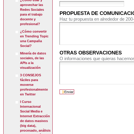
¿Cómo usar y
aprovechar las
Redes Sociales
PROPUESTA DE COMUNICAC
para el trabajo
Haz tu propuesta en alrededor de 200
docente y
profesional?
¿Cómo convertir
en Trending Topic
una Campaña
Social?
OTRAS OBSERVACIONES
Minería de datos
O informaciones que quieras hacernos
sociales, de las
APIs a la
visualización
3 CONSEJOS
fáciles para
moverse
profesionalmente
en Twitter
I Curso
Internacional
Social Media e
Internet Extracción
de datos masivos
(big data),
procesado, análisis