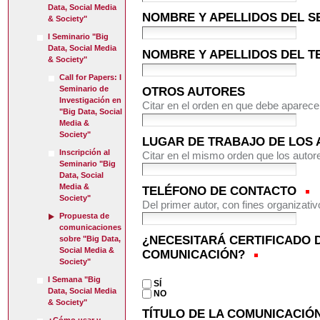
Data, Social Media
NOMBRE Y APELLIDOS DEL 
& Society"
I Seminario "Big
Data, Social Media
NOMBRE Y APELLIDOS DEL T
& Society"
Call for Papers: I
Seminario de
OTROS AUTORES
Investigación en
Citar en el orden en que debe aparec
"Big Data, Social
Media &
Society"
LUGAR DE TRABAJO DE LOS
Inscripción al
Citar en el mismo orden que los autor
Seminario "Big
Data, Social
Media &
TELÉFONO DE CONTACTO
Society"
Del primer autor, con fines organizati
Propuesta de
comunicaciones
¿NECESITARÁ CERTIFICADO 
sobre "Big Data,
Social Media &
COMUNICACIÓN?
Society"
I Semana "Big
SÍ
Data, Social Media
NO
& Society"
TÍTULO DE LA COMUNICACIÓ