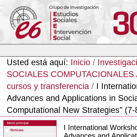
Cambiar
a
contenido.
|
Saltar
a
navegación
Herramientas
Personales
Usted está aquí:
Inicio
/
Investigac
SOCIALES COMPUTACIONALES A
cursos y transferencia
/
I Internat
Advances and Applications in Socia
Computational New Strategies” (7-
Menú principal
I International Worksh
Noticias
Advances and Applicati