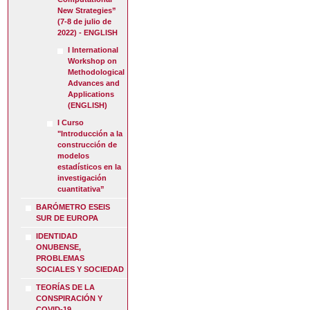
New Strategies”
(7-8 de julio de
2022) - ENGLISH
I International
Workshop on
Methodological
Advances and
Applications
(ENGLISH)
I Curso
"Introducción a la
construcción de
modelos
estadísticos en la
investigación
cuantitativa”
BARÓMETRO ESEIS
SUR DE EUROPA
IDENTIDAD
ONUBENSE,
PROBLEMAS
SOCIALES Y SOCIEDAD
TEORÍAS DE LA
CONSPIRACIÓN Y
COVID-19