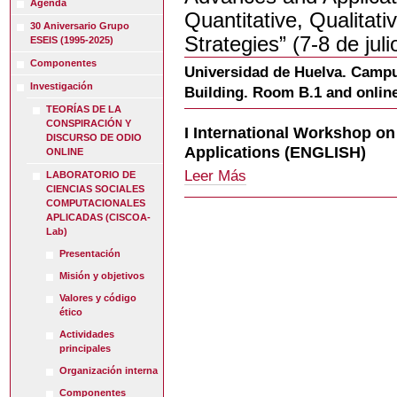
Agenda
Quantitative, Qualitat
30 Aniversario Grupo
Strategies” (7-8 de ju
ESEIS (1995-2025)
Componentes
Universidad de Huelva. Campu
Investigación
Building. Room B.1 and onlin
TEORÍAS DE LA
CONSPIRACIÓN Y
I International Workshop o
DISCURSO DE ODIO
Applications (ENGLISH)
ONLINE
I
Leer Más
LABORATORIO DE
International
CIENCIAS SOCIALES
COMPUTACIONALES
Workshop
APLICADAS (CISCOA-
on
Lab)
Methodological
Advances
Presentación
and
Misión y objetivos
Applications
Valores y código
(ENGLISH)
ético
-
Actividades
principales
Organización interna
Componentes