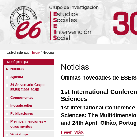
Cambiar
a
contenido.
|
Saltar
a
navegación
Herramientas
Personales
Usted está aquí:
Inicio
/
Noticias
Menú principal
Noticias
Noticias
Últimas novedades de ESEIS
Agenda
30 Aniversario Grupo
ESEIS (1995-2025)
1st International Confere
Sciences
Componentes
Investigación
1st International Conference
Publicaciones
Sciences: The Multidimension
and 24th April, Olhão, Portug
Premios, menciones y
otros méritos
1st
Leer Más
Workshops
International