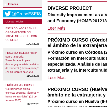
Conference
Enlaces
DIVERSE PROJECT
on
Applied
Diversity Improvement as a 
Methods
and Economy (HOME/201213
in
Últimas noticias
Social
DIVERSE
Leer Más
ESEIS COLABORA EN LA
Sciences
PROJECT
ORGANIZACIÓN DEL
-
-
XXXVIII MIÉRCOLES CON
PRÓXIMO CURSO (Córdoba)
COIDESO
19/03/2026
el ámbito de la extranjería
Próximo curso en Córdoba (2
PRÓXIMO TALLER: "Taller
sobre la librería
Formación en interculturali
TweetScraperR, para
especializada. Análisis de la
descarga y análisis de datos
de Twitter/X (Primera parte)"
extranjería y la interculturali
(21 de febrero de 2025)
11/02/2025
PRÓXIMO
Leer Más
CURSO
(Córdoba):
PRÓXIMO MINICURSO:
PRÓXIMO CURSO (Huelva): 
"Scraping web en las
Análisis
ciencias sociales: técnicas y
de
ámbito de la extranjería y 
herramientas útiles" (21 de
las
febrero 2025)
Próximo curso en Huelva (6-
normativas
11/02/2025
en