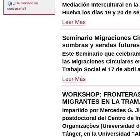
-
¿Ha olvidado su
Mediación Intercultural en la
contraseña?
Huelva los días 19 y 20 de s
Mediación
Leer Más
intercultural
en
Seminario Migraciones Ci
la
atención
sombras y sendas futuras (
en
Este Seminario que celebram
salud:
Ampliado
las Migraciones Circulares e
el
Trabajo Social el 17 de abril 
plazo
de
Seminario
Leer Más
presentación
Migraciones
de
Circulares
WORKSHOP: FRONTERAS
comunicaciones
en
hasta
España:
MIGRANTES EN LA TRAM
el
Luces,
Impartido por Mercedes G. J
31
sombras
de
y
postdoctoral del Centro de I
mayo
sendas
Organizações (Universidad de
de
futuras
Tánger, en la Universidad "
2013
(17
-
de