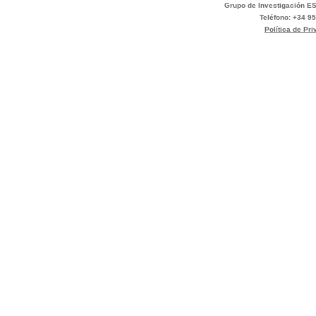
espacio
Grupo de Investigación ES
de
Teléfono: +34 95
Política de Pr
construcción
de
la
interculturalidad?
-