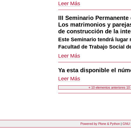
WORKSHOP:
Leer Más
abril,
FRONTERAS,
17h.)
EXTERNALIZACION
-
III Seminario Permanente
Y
MENORES
Los matrimonios y pareja
MIGRANTES
de construcción de la inte
EN
Este Seminario tendrá lugar 
LA
TRAMA
Facultad de Trabajo Social d
FRONTERIZA
III
-
Leer Más
Seminario
Permanente
Ya esta disponible el nú
de
Estudios
Ya
Leer Más
sobre
esta
Migraciones.
disponible
« 10 elementos anteriores
10 
Los
el
Acciones
matrimonios
número
de
y
13
Documento
parejas
de
mixtas
Rizoma
en
Freireano
Andalucía.
Powered by Plone & Python
|
GNU 
-
¿Un