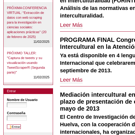
en interculturalidad (FORINT
el
Análisis de las normativas en 
PRÓXIMA CONFERENCIA
ámbito
VIRTUAL: “Extracción de
interculturalidad.
de
datos con web scraping
la
para la investigación en
PRÓXIMO
Leer Más
extranjería
ciencias sociales:
CURSO
y
aplicaciones prácticas” (20
(Huelva):
de febrero de 2025)
la
PROGRAMA FINAL Congres
Análisis
11/02/2025
interculturalidad
de
Intercultural en la Atenci
-
las
PRÓXIMO TALLER:
Ya está disponible en 4 leng
normativas
"Captura de tweets y su
en
Internacional que celebrarem
visualización usando
el
TweetScraperR (Segunda
septiembre de 2013.
ámbito
parte)"
11/02/2025
de
PROGRAMA
Leer Más
la
FINAL
extranjería
Congreso
Entrar
Mediación intercultural en
y
Internacional
la
Mediación
Nombre de Usuario
plazo de presentación de
interculturalidad
Intercultural
mayo de 2013
-
en
Contraseña
El Centro de Investigación d
la
Atención
Huelva, con la cooperación 
en
internacionales, ha organiza
Salud