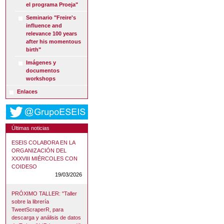
el programa Proeja"
Seminario "Freire's
influence and
relevance 100 years
after his momentous
birth"
Imágenes y
documentos
workshops
Enlaces
Últimas noticias
ESEIS COLABORA EN LA
ORGANIZACIÓN DEL
XXXVIII MIÉRCOLES CON
COIDESO
19/03/2026
PRÓXIMO TALLER: "Taller
sobre la librería
TweetScraperR, para
descarga y análisis de datos