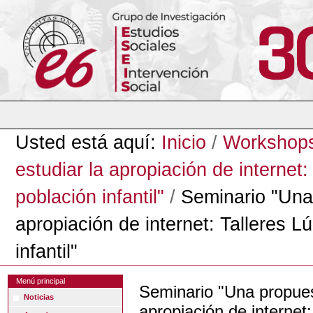
Cambiar
a
contenido.
|
Saltar
a
navegación
Herramientas
Personales
Usted está aquí:
Inicio
/
Workshop
estudiar la apropiación de internet
población infantil"
/
Seminario "Una 
apropiación de internet: Talleres 
infantil"
Menú principal
Seminario "Una propuest
Noticias
apropiación de internet: