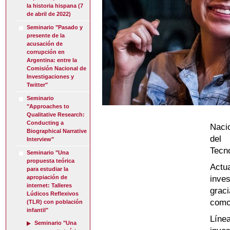
la historia hispana (7
de abril de 2022)
Seminario "Pasado y
presente de la
acusación de
corrupción en
Argentina: entre la
Comisión Nacional de
Investigaciones y
Twitter"
Seminario
"Approaches to
Qualitative Research:
Conducting a
Naci
Biographical Narrative
del 
Interview"
Tecn
Seminario "Una
propuesta teórica
Actu
para estudiar la
inve
apropiación de
internet: Talleres
grac
Lúdicos Reflexivos
como
(TLR) con población
infantil"
Líne
Seminario "Una