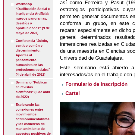
así como Ferreira y Pasut (19
Workshop
estrategias participativas cu
“Datificación Social e
Inteligencia Artificial:
permiten generar documentos emp
nuevos panoramas,
conforma un grupo, en este ca
desafíos y
oportunidades” (9 de
reparar especialmente en dicho 
mayo de 2024)
general determinados resulta
Conferencia "Juicio,
inmersiones realizadas en Ciuda
sentido común y
de una maestría en Ciencias soc
discernimiento.
Aportes al
Universidad de Guadalajara.
pensamiento
humanista en las
Este seminario está abierto a
profesiones sociales"
interesados/as en el trabajo con p
(4 de abril de 2022)
Seminario "Publicar
Formulario de inscripción
en revistas
científicas" (5 de abril
Cartel
de 2022)
Explorando las
conexiones entre
movimientos
antimonumentalistas
y los esfuerzos de
mantenimiento de
aspectos positivos de