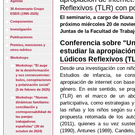
Agenda
Reflexivos (TLR) con pob
30 Aniversario Grupo
ESEIS (1995-2025)
El seminario, a cargo de Diana 
Componentes
próximo miércoles 20 de noviem
Investigación
Juntas de la Facultad de Trabaj
Publicaciones
Conferencia sobre "Un
Premios, menciones y
estudiar la apropiación
otros méritos
Lúdicos Reflexivos (TL
Workshops
Workshop: "El auge
Desde una investigación con niño
de la desinformación
Estudios de infancia, se cons
y sus consecuencias:
bulos, conspiraciones
apropiación de internet con bas
y polarización social"
género. En este sentido, se pro
(5 de febrero de 2025)
(TLR) en el marco de un abor
Workshop: ”Nuevas
participativa, como estrategias 
dinámicas familiares:
conciliación y
las niñas y los niños según su 
corresponsabilidad de
propuesta retomada de los aut
las parejas
trabajadoras
(2011), quienes a su vez suste
españolas" (30 de
(1990), Antunes (1989), Candelo,
octubre de 2024)