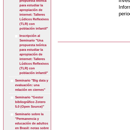
inv
propuesta teórica
para estudiar la
Info
apropiación de
peri
internet: Talleres
Lúdicos Reflexivos
(TLR) con
población infantil"
Inscripción al
Seminario "Una
propuesta teórica
para estudiar la
apropiación de
internet: Talleres
Lúdicos Reflexivos
(TLR) con
población infantil"
Seminario "Big data y
evaluación: una
relación en ciernes"
Seminario "Gestor
bibliográfico Zotero
5.0 (Open Source)"
Seminario sobre la
"Permanencia y
educación de adultos
en Brasil: notas sobre