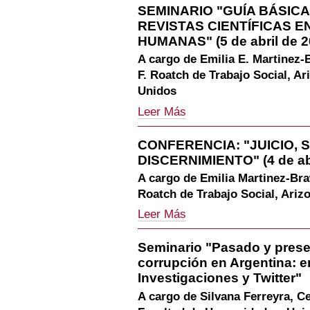
CONTENIDO
SEMINARIO "GUÍA BÁSIC
Y
RACISTA
REVISTAS CIENTÍFICAS E
AMÉRICA:
Y
Explorando
HUMANAS" (5 de abril de 2
SEXISTA
las
EN
A cargo de Emilia E. Martinez-
conexiones
REDES
F. Roatch de Trabajo Social, Ar
entre
SOCIALES?
movimientos
Unidos
-
antimonumentalistas
SEMINARIO
Leer Más
y
"GUÍA
los
BÁSICA
esfuerzos
CONFERENCIA: "JUICIO, 
PARA
de
DISCERNIMIENTO" (4 de abr
PUBLICAR
mantenimiento
EN
de
A cargo de Emilia Martinez-Bra
REVISTAS
aspectos
Roatch de Trabajo Social, Ariz
CIENTÍFICAS
positivos
EN
de
CONFERENCIA:
Leer Más
CIENCIAS
la
"JUICIO,
SOCIALES
historia
SENTIDO
Seminario "Pasado y prese
Y
hispana
COMÚN
HUMANAS"
corrupción en Argentina: e
(7
Y
(5
de
DISCERNIMIENTO"
Investigaciones y Twitter"
de
abril
(4
A cargo de Silvana Ferreyra, C
abril
de
de
de