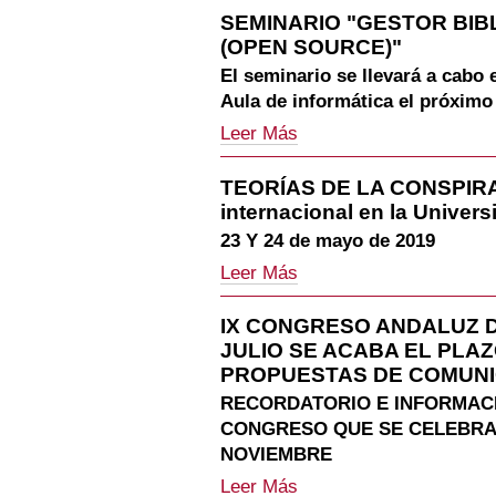
propuesta
SEMINARIO "GESTOR BIB
teórica
(OPEN SOURCE)"
para
estudiar
El seminario se llevará a cabo 
la
Aula de informática el próximo
apropiación
de
SEMINARIO
Leer Más
internet:
"GESTOR
Talleres
BIBLIOGRÁFICO
TEORÍAS DE LA CONSPIR
Lúdicos
ZOTERO
Reflexivos
internacional en la Univer
5.0
(TLR)
(OPEN
23 Y 24 de mayo de 2019
con
SOURCE)"
población
TEORÍAS
-
Leer Más
infantil"
DE
-
LA
IX CONGRESO ANDALUZ DE
CONSPIRACIÓN
JULIO SE ACABA EL PLA
EN
EUROPA:
PROPUESTAS DE COMUN
Reunión
RECORDATORIO E INFORMACI
internacional
CONGRESO QUE SE CELEBRA 
en
la
NOVIEMBRE
Universidad
IX
Leer Más
de