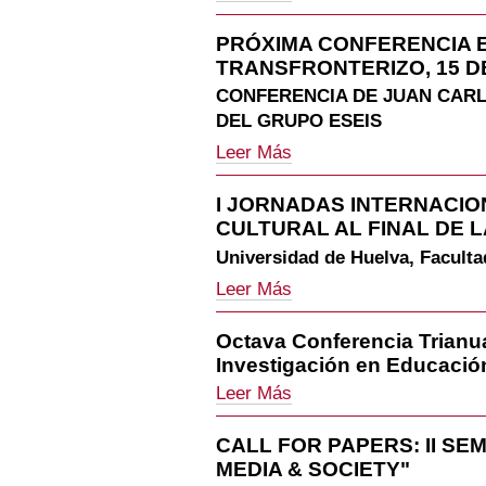
CONGRESO
Huelva
ANDALUZ
-
PRÓXIMA CONFERENCIA 
DE
TRANSFRONTERIZO, 15 D
SOCIOLOGÍA
-
CONFERENCIA DE JUAN CAR
EL
DEL GRUPO ESEIS
15
DE
PRÓXIMA
Leer Más
JULIO
CONFERENCIA
SE
EN
I JORNADAS INTERNACI
ACABA
CEUTA:
EL
CULTURAL AL FINAL DE L
EMPLEO
PLAZO
Y
Universidad de Huelva, Faculta
PARA
HOGAR
PRESENTAR
I
TRANSFRONTERIZO,
Leer Más
PROPUESTAS
JORNADAS
15
DE
INTERNACIONALES
DE
Octava Conferencia Trianu
COMUNICACIONES
DE
MAYO
-
Investigación en Educació
COMPETENCIA
-
CULTURAL
Octava
Leer Más
AL
Conferencia
FINAL
Trianual
DE
CALL FOR PAPERS: II SEM
de
LA
MEDIA & SOCIETY"
la
VIDA