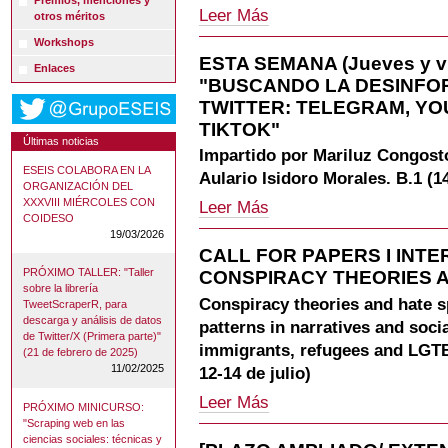
Premios, menciones y
ESTE
Leer Más
otros méritos
MIÉRCOLES
Workshops
**
ESTA SEMANA (Jueves y v
WORKSHOP
Enlaces
"BUSCANDO LA DESINFO
"LA
CONSTRUCCIÓN
TWITTER: TELEGRAM, YO
DEL
TIKTOK"
FUTURO
Últimas noticias
Impartido por Mariluz Congosto
A
ESEIS COLABORA EN LA
TRAVÉS
Aulario Isidoro Morales. B.1 (1
ORGANIZACIÓN DEL
DEL
XXXVIII MIÉRCOLES CON
ESTA
Leer Más
MÉTODO
COIDESO
SEMANA
DE
19/03/2026
(Jueves
LOS
CALL FOR PAPERS I INT
y
ESCENARIOS"
PRÓXIMO TALLER: "Taller
CONSPIRACY THEORIES 
viernes)
-
sobre la librería
***
Conspiracy theories and hate 
TweetScraperR, para
WORKSHOP
descarga y análisis de datos
patterns in narratives and soci
"BUSCANDO
de Twitter/X (Primera parte)"
immigrants, refugees and LGTB
LA
(21 de febrero de 2025)
DESINFORMACIÓN
11/02/2025
12-14 de julio)
MÁS
CALL
Leer Más
ALLÁ
PRÓXIMO MINICURSO:
FOR
DE
"Scraping web en las
PAPERS
TWITTER:
ciencias sociales: técnicas y