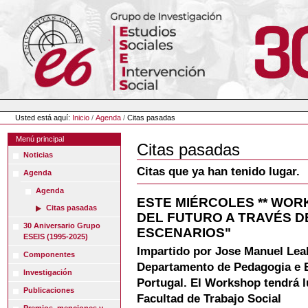
Cambiar
a
contenido.
|
Saltar
a
navegación
Herramientas
Personales
Usted está aquí:
Inicio
/
Agenda
/
Citas pasadas
Menú principal
Citas pasadas
Noticias
Citas que ya han tenido lugar.
Agenda
Agenda
ESTE MIÉRCOLES ** WO
Citas pasadas
DEL FUTURO A TRAVÉS D
30 Aniversario Grupo
ESCENARIOS"
ESEIS (1995-2025)
Impartido por Jose Manuel Leal
Componentes
Departamento de Pedagogia e E
Investigación
Portugal. El Workshop tendrá l
Publicaciones
Facultad de Trabajo Social