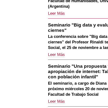
Facultad de Humanidades, Univ
2022)
abril
2022)
-
de
(Argentina)
-
2022)
Seminario
Leer Más
-
"Pasado
y
Seminario "Big data y eval
presente
ciernes"
de
la
La conferencia sobre "Big data
acusación
ciernes" del Profesor Rinaldi t
de
Social, el 25 de noviembre a la
corrupción
en
Seminario
Leer Más
Argentina:
"Big
entre
data
la
Seminario "Una propuesta t
y
Comisión
apropiación de internet: Ta
evaluación:
Nacional
una
con población infantil"
de
relación
Investigaciones
El seminario, a cargo de Diana 
en
y
próximo miércoles 20 de noviem
ciernes"
Twitter"
-
Facultad de Trabajo Social
-
Seminario
Leer Más
"Una