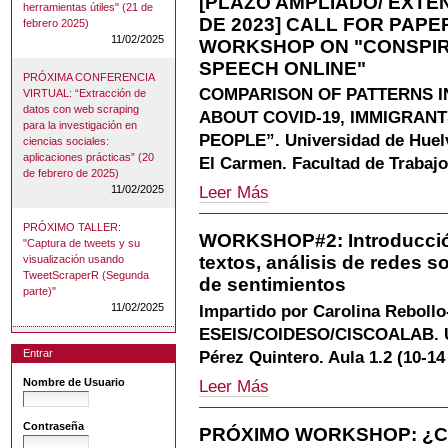
[PLAZO AMPLIADO/ EXTEN
I
herramientas útiles" (21 de
TELEGRAM,
DE 2023] CALL FOR PAPE
INTERNATIONAL
febrero 2025)
YOUTUBE,
11/02/2025
WORKSHOP
WORKSHOP ON "CONSPIR
INSTRAGRAM
ON
Y
SPEECH ONLINE"
CONSPIRACY
PRÓXIMA CONFERENCIA
TIKTOK"
COMPARISON OF PATTERNS I
VIRTUAL: “Extracción de
THEORIES
-
datos con web scraping
AND
ABOUT COVID-19, IMMIGRAN
para la investigación en
HATE
PEOPLE”. Universidad de Huelv
ciencias sociales:
SPEECH
aplicaciones prácticas” (20
El Carmen. Facultad de Trabajo 
ONLINE
de febrero de 2025)
-
[PLAZO
11/02/2025
Leer Más
AMPLIADO/
EXTENDED
PRÓXIMO TALLER:
WORKSHOP#2: Introducción a
DEADLINE:
"Captura de tweets y su
textos, análisis de redes s
visualización usando
9
TweetScraperR (Segunda
DE
de sentimientos
parte)"
JUNIO
11/02/2025
Impartido por Carolina Rebollo
DE
ESEIS/COIDESO/CISCOALAB. Un
2023]
CALL
Entrar
Pérez Quintero. Aula 1.2 (10-14
FOR
WORKSHOP#2:
Nombre de Usuario
Leer Más
PAPERS
Introducción
I
a
INTERNATIONAL
Contraseña
PRÓXIMO WORKSHOP: ¿
R
WORKSHOP