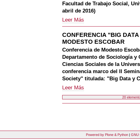
Sociedad
Facultad de Trabajo Social, Un
-
Europea
abril de 2016)
de
Investigación
CALL
Leer Más
en
FOR
Educación
PAPERS:
CONFERENCIA "BIG DATA 
de
II
Adultos
MODESTO ESCOBAR
SEMINARIO
(ESREA)
"BIG
Conferencia de Modesto Escoba
-
DATA,
Departamento de Sociología y 
SOCIAL
Ciencias Sociales de la Univer
MEDIA
&
conferencia marco del II Semin
SOCIETY"
Society" titulada: "Big Data y 
-
CONFERENCIA
Leer Más
"BIG
20 elemento
DATA
Y
Acciones
CIENCIAS
de
SOCIALES",
Documento
por
MODESTO
ESCOBAR
Powered by Plone & Python
|
GNU 
-