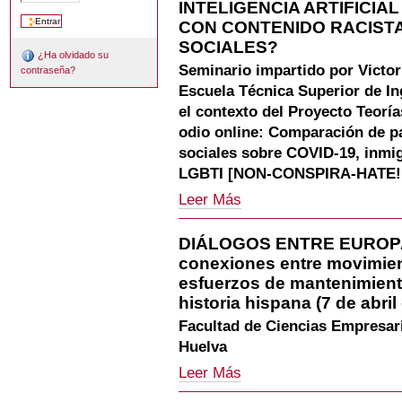
INTELIGENCIA ARTIFICIA
(I)
ON
dirigido
CON CONTENIDO RACISTA
"CONSPIRACY
al
THEORIES
SOCIALES?
análisis
¿Ha olvidado su
AND
Seminario impartido por Victor
de
contraseña?
HATE
textos,
Escuela Técnica Superior de In
SPEECH
análisis
ONLINE"
el contexto del Proyecto Teoría
de
-
odio online: Comparación de pa
redes
sociales sobre COVID-19, inmig
sociales
y
LGBTI [NON-CONSPIRA-HATE!, 
semánticas
PRÓXIMO
Leer Más
y
WORKSHOP:
análisis
¿CÓMO
de
DIÁLOGOS ENTRE EUROPA 
PUEDE
sentimientos
conexiones entre movimien
AYUDARNOS
-
LA
esfuerzos de mantenimient
INTELIGENCIA
historia hispana (7 de abril
ARTIFICIAL
Facultad de Ciencias Empresari
(IA)
A
Huelva
DETECTAR
DIÁLOGOS
Leer Más
MENSAJES
ENTRE
CON
EUROPA