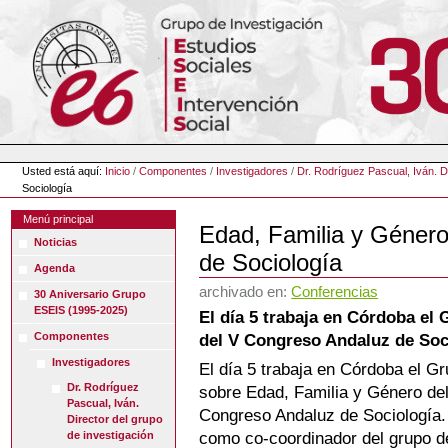
Cambiar
a
contenido.
|
Saltar
a
navegación
Herramientas
Personales
Usted está aquí:
Inicio
/
Componentes
/
Investigadores
/
Dr. Rodríguez Pascual, Iván. Di
Sociología
Menú principal
Edad, Familia y Género
Noticias
de Sociología
Agenda
archivado en:
Conferencias
30 Aniversario Grupo
ESEIS (1995-2025)
El día 5 trabaja en Córdoba el
Componentes
del V Congreso Andaluz de Soc
Investigadores
El día 5 trabaja en Córdoba el G
Dr. Rodríguez
sobre Edad, Familia y Género de
Pascual, Iván.
Congreso Andaluz de Sociología.
Director del grupo
como co-coordinador del grupo d
de investigación