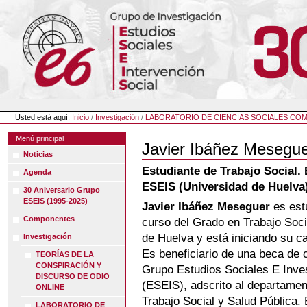
Cambiar
a
contenido.
|
Saltar
a
navegación
Herramientas
Personales
Usted está aquí:
Inicio
/
Investigación
/
LABORATORIO DE CIENCIAS SOCIALES COM
Menú principal
Javier Ibáñez Mesegu
Noticias
Estudiante de Trabajo Social.
Agenda
ESEIS (Universidad de Huelva
30 Aniversario Grupo
ESEIS (1995-2025)
Javier Ibáñez Meseguer
es est
Componentes
curso del Grado en Trabajo Soci
de Huelva y está iniciando su ca
Investigación
Es beneficiario de una beca de 
TEORÍAS DE LA
CONSPIRACIÓN Y
Grupo Estudios Sociales E Inves
DISCURSO DE ODIO
(ESEIS), adscrito al departamen
ONLINE
Trabajo Social y Salud Pública.
LABORATORIO DE