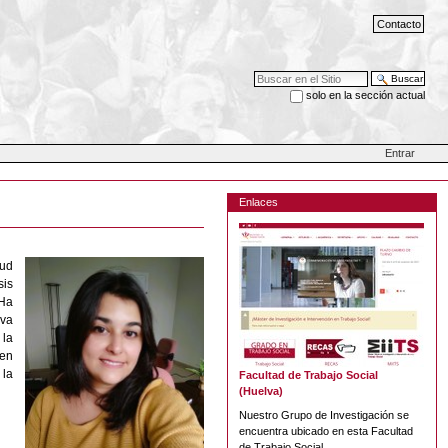
Contacto
Buscar
solo en la sección actual
Búsqueda Avanzada…
Entrar
Enlaces
lud
sis
 Ha
rva
 la
 en
 la
Facultad de Trabajo Social
(Huelva)
Nuestro Grupo de Investigación se
encuentra ubicado en esta Facultad
de Trabajo Social