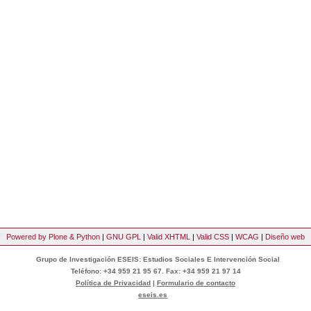
Powered by Plone & Python
|
GNU GPL
|
Valid XHTML
|
Valid CSS
|
WCAG
|
Diseño web
Grupo de Investigación ESEIS: Estudios Sociales E Intervención Social
Teléfono: +34 959 21 95 67. Fax: +34 959 21 97 14
Política de Privacidad
|
Formulario de contacto
eseis.es