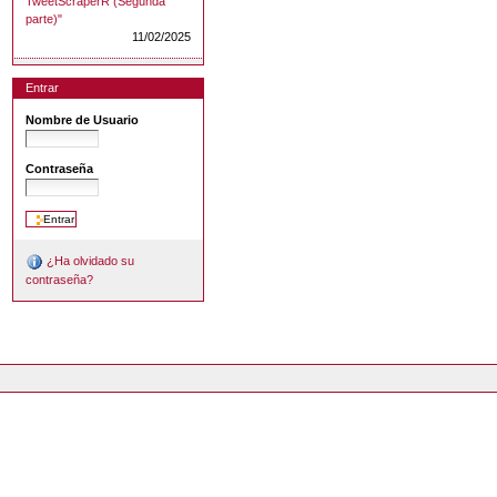
TweetScraperR (Segunda
parte)"
11/02/2025
Entrar
Nombre de Usuario
Contraseña
¿Ha olvidado su
contraseña?