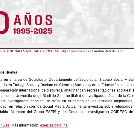
PUTACIONALES APLICADAS (CISCOA-Lab)
/
Componentes
/
Carolina Rebollo Díaz
 de Huelva
 en el área de Sociología, Departamento de Sociología, Trabajo Social y Sa
ada en Trabajo Social y Doctora en Ciencias Sociales y de la Educación con la te
omparación internacional de discursos, imaginarios y representaciones sociales".
as en la Università degli Studi de Salerno (Italia) e investigadora Juan de la Cie
ad investigadora principal se sitúa en el campo de los estudios migratorios,
rsidad, en relación con los Social Media. Actualmente investiga sobre refugiados
amofobia. Miembro del Grupo ESEIS y del Centro de Investigación COIDESO de
uhu.es
Más información:
eseis.es/carolina