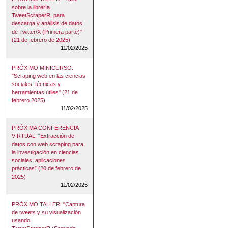
sobre la librería
TweetScraperR, para
descarga y análisis de datos
de Twitter/X (Primera parte)"
(21 de febrero de 2025)
11/02/2025
PRÓXIMO MINICURSO:
"Scraping web en las ciencias
sociales: técnicas y
herramientas útiles" (21 de
febrero 2025)
11/02/2025
PRÓXIMA CONFERENCIA
VIRTUAL: “Extracción de
datos con web scraping para
la investigación en ciencias
sociales: aplicaciones
prácticas” (20 de febrero de
2025)
11/02/2025
PRÓXIMO TALLER: "Captura
de tweets y su visualización
usando