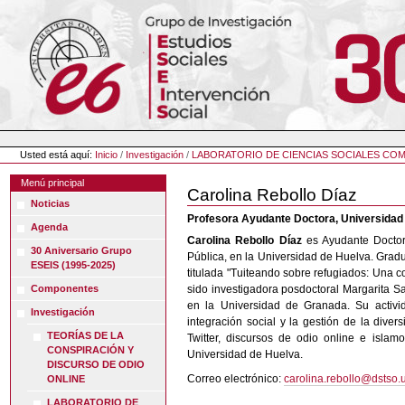
Cambiar
a
contenido.
|
Saltar
a
navegación
Herramientas
Personales
Usted está aquí:
Inicio
/
Investigación
/
LABORATORIO DE CIENCIAS SOCIALES COM
Menú principal
Carolina Rebollo Díaz
Noticias
Profesora Ayudante Doctora, Universidad
Agenda
Carolina Rebollo
Díaz
es Ayudante Doctora
30 Aniversario Grupo
Pública, en la Universidad de Huelva. Gradu
ESEIS (1995-2025)
titulada "Tuiteando sobre refugiados: Una c
Componentes
sido investigadora posdoctoral Margarita Sal
en la Universidad de Granada. Su activid
Investigación
integración social y la gestión de la dive
TEORÍAS DE LA
Twitter, discursos de odio online e isl
CONSPIRACIÓN Y
Universidad de Huelva.
DISCURSO DE ODIO
Correo electrónico:
carolina.rebollo@dstso.
ONLINE
LABORATORIO DE