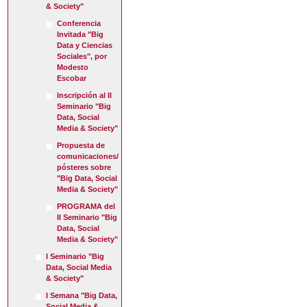
& Society"
Conferencia
Invitada "Big
Data y Ciencias
Sociales", por
Modesto
Escobar
Inscripción al II
Seminario "Big
Data, Social
Media & Society"
Propuesta de
comunicaciones/
pósteres sobre
"Big Data, Social
Media & Society"
PROGRAMA del
II Seminario "Big
Data, Social
Media & Society"
I Seminario "Big
Data, Social Media
& Society"
I Semana "Big Data,
Social Media &