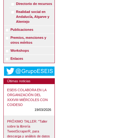
Directorio de recursos
Realidad social en
Andalucía, Algarve y
Alentejo
Publicaciones
Premios, menciones y
otros méritos
Workshops
Enlaces
Últimas noticias
ESEIS COLABORA EN LA
ORGANIZACIÓN DEL
XXXVIII MIÉRCOLES CON
COIDESO
19/03/2026
PRÓXIMO TALLER: "Taller
sobre la librería
TweetScraperR, para
descarga y análisis de datos