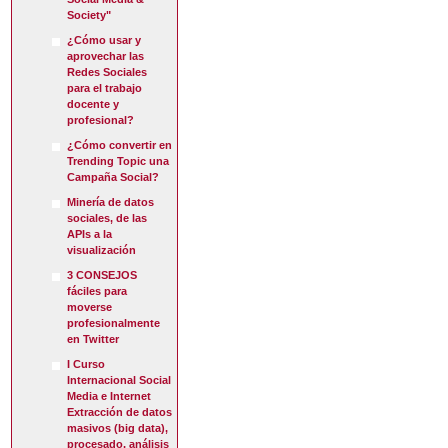
Society"
¿Cómo usar y
aprovechar las
Redes Sociales
para el trabajo
docente y
profesional?
¿Cómo convertir en
Trending Topic una
Campaña Social?
Minería de datos
sociales, de las
APIs a la
visualización
3 CONSEJOS
fáciles para
moverse
profesionalmente
en Twitter
I Curso
Internacional Social
Media e Internet
Extracción de datos
masivos (big data),
procesado, análisis