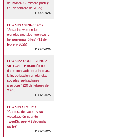
de Twitter/X (Primera parte)"
(21 de febrero de 2025)
11/02/2025
PRÓXIMO MINICURSO:
"Scraping web en las
ciencias sociales: técnicas y
herramientas útiles" (21 de
febrero 2025)
11/02/2025
PRÓXIMA CONFERENCIA
VIRTUAL: “Extracción de
datos con web scraping para
la investigación en ciencias
sociales: aplicaciones
prácticas” (20 de febrero de
2025)
11/02/2025
PRÓXIMO TALLER:
"Captura de tweets y su
visualización usando
TweetScraperR (Segunda
parte)"
11/02/2025