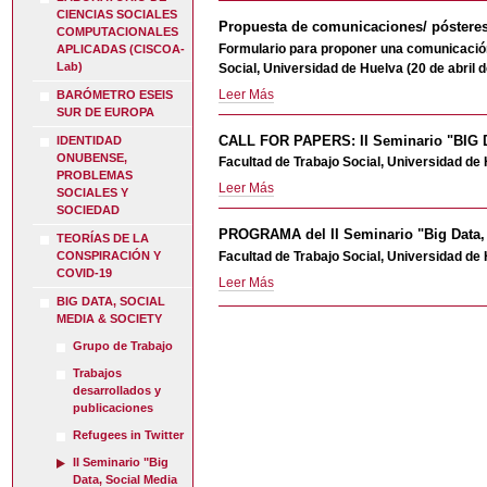
por
CIENCIAS SOCIALES
II
Modesto
Propuesta de comunicaciones/ pósteres
COMPUTACIONALES
Seminario
Escobar
Formulario para proponer una comunicación/ 
APLICADAS (CISCOA-
"Big
-
Lab)
Social, Universidad de Huelva (20 de abril 
Data,
Propuesta
Leer Más
BARÓMETRO ESEIS
Social
de
SUR DE EUROPA
Media
comunicaciones/
&
CALL FOR PAPERS: II Seminario "BIG
IDENTIDAD
pósteres
Society"
ONUBENSE,
Facultad de Trabajo Social, Universidad de 
sobre
-
PROBLEMAS
CALL
Leer Más
"Big
SOCIALES Y
FOR
Data,
SOCIEDAD
PAPERS:
Social
PROGRAMA del II Seminario "Big Data, 
TEORÍAS DE LA
II
Media
Facultad de Trabajo Social, Universidad de 
CONSPIRACIÓN Y
Seminario
&
COVID-19
PROGRAMA
Leer Más
"BIG
Society"
del
BIG DATA, SOCIAL
DATA,
-
MEDIA & SOCIETY
II
SOCIAL
Seminario
MEDIA
Grupo de Trabajo
"Big
&
Trabajos
Data,
SOCIETY"
desarrollados y
Social
-
publicaciones
Media
Refugees in Twitter
&
Society"
II Seminario "Big
-
Data, Social Media