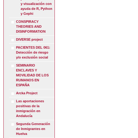
y visualización con
ayuda de R, Python
y Gephi
CONSPIRACY
THEORIES AND
DISINFORMATION
DIVERSE project
PACIENTES DEL 061:
Detección de riesgo
y/o exclusión social
SEMINARIO
ENCLAVES Y
MOVILIDAD DE LOS
RUMANOS EN
ESPAÑA
Arcka Project
Las aportaciones
positivas de la
inmigración en
Andalucía
Segunda Generación
de Inmigrantes en
Huelva