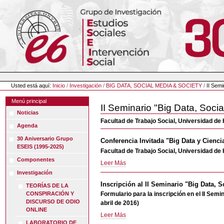
Cambiar
a
contenido.
|
Saltar
a
navegación
Herramientas
Personales
Usted está aquí:
Inicio
/
Investigación
/
BIG DATA, SOCIAL MEDIA & SOCIETY
/
II Semi
Menú principal
II Seminario "Big Data, Soci
Noticias
Facultad de Trabajo Social, Universidad de 
Agenda
30 Aniversario Grupo
Conferencia Invitada "Big Data y Cienc
ESEIS (1995-2025)
Facultad de Trabajo Social, Universidad de 
Componentes
Conferencia
Leer Más
Invitada
Investigación
"Big
Inscripción al II Seminario "Big Data, 
TEORÍAS DE LA
Data
Formulario para la inscripción en el II Sem
CONSPIRACIÓN Y
y
DISCURSO DE ODIO
abril de 2016)
Ciencias
ONLINE
Inscripción
Leer Más
Sociales",
LABORATORIO DE
al