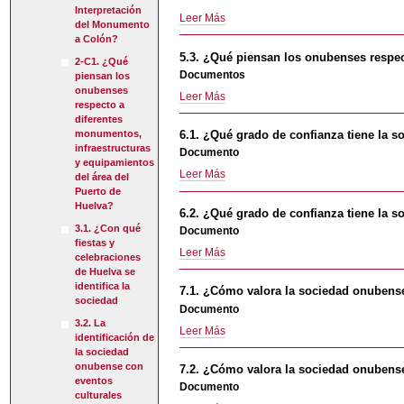
onubenses
ocio?
Interpretación
5.2.
Leer Más
sobre
-
del Monumento
¿Es
Los
a Colón?
necesario
Cabezos?
5.3. ¿Qué piensan los onubenses respect
2-C1. ¿Qué
promover
-
Documentos
piensan los
en
onubenses
5.3.
Leer Más
Huelva
respecto a
¿Qué
el
diferentes
piensan
AVE,
6.1. ¿Qué grado de confianza tiene la s
monumentos,
los
un
infraestructuras
Documento
onubenses
y equipamientos
aeropuerto
6.1.
Leer Más
respecto
del área del
o
¿Qué
Puerto de
a
comunicaciones
grado
Huelva?
la
directas
6.2. ¿Qué grado de confianza tiene la s
de
Fuente
con
3.1. ¿Con qué
Documento
confianza
de
fiestas y
Cádiz?
6.2.
Leer Más
tiene
las
celebraciones
-
¿Qué
la
de Huelva se
Naciones,
grado
identifica la
sociedad
unir
7.1. ¿Cómo valora la sociedad onubense
de
sociedad
onubense
los
Documento
confianza
hacia
dos
3.2. La
7.1.
Leer Más
tiene
las
identificación de
tramos
¿Cómo
la
y
la sociedad
del
valora
sociedad
onubense con
los
7.2. ¿Cómo valora la sociedad onubense
Tinto
la
onubense
eventos
científicos?
Documento
y
sociedad
culturales
hacia
-
restaurar