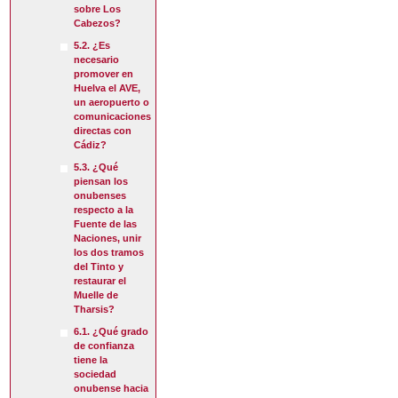
sobre Los
Cabezos?
5.2. ¿Es
necesario
promover en
Huelva el AVE,
un aeropuerto o
comunicaciones
directas con
Cádiz?
5.3. ¿Qué
piensan los
onubenses
respecto a la
Fuente de las
Naciones, unir
los dos tramos
del Tinto y
restaurar el
Muelle de
Tharsis?
6.1. ¿Qué grado
de confianza
tiene la
sociedad
onubense hacia