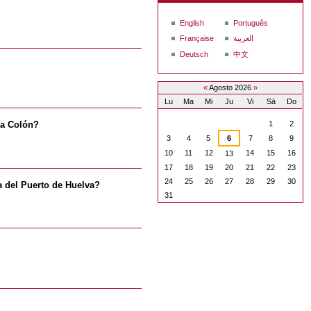
English
Português
Française
العربية
Deutsch
中文
«
Agosto 2026
»
Lu
Ma
Mi
Ju
Vi
Sá
Do
Agosto
1
2
 a Colón?
3
4
5
6
7
8
9
10
11
12
14
15
16
13
17
18
19
20
21
22
23
24
25
26
27
28
29
30
a del Puerto de Huelva?
31