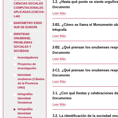
1.2. ¿Hasta qué punto se siente orgull
CIENCIAS SOCIALES
se
Documento
COMPUTACIONALES
sienten
APLICADAS (CISCOA-
1.2.
Leer Más
los
Lab)
¿Hasta
onubenses:
qué
BARÓMETRO ESEIS
De
2-B1. ¿Cómo se llama el Monumento ubi
punto
SUR DE EUROPA
Huelva,
Infografía
se
Andalucía
IDENTIDAD
2-
Leer Más
siente
o
ONUBENSE,
B1.
orgulloso
España?
PROBLEMAS
¿Cómo
de
SOCIALES Y
-
2-B2. ¿Qué piensan los onubenses resp
se
ser
SOCIEDAD
Documento
llama
Onubense?
Investigadores
2-
Leer Más
el
-
B2.
Proyectos de
Monumento
¿Qué
investigación
ubicado
2-C1. ¿Qué piensan los onubenses respe
piensan
en
Identidad
Documento
los
la
onubense (Cátedra
2-
Leer Más
onubenses
Punta
de la Provincia
C1.
respecto
UHU)
del
¿Qué
al
Sebo
3.1. ¿Con qué fiestas y celebraciones de
Infografías
piensan
Museo
en
Documentos
Identidad
los
de
Huelva?
Onubense
3.1.
Leer Más
onubenses
América
-
¿Con
Infografías
respecto
y
Identidad
qué
a
un
3.2. La identificación de la sociedad 
Onubense