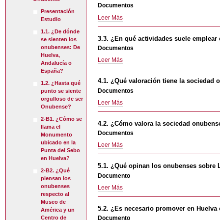
fiestas
diferentes
Centro
Documentos
y
monumentos,
Presentación
de
3.2.
Leer Más
celebraciones
Estudio
infraestructuras
Interpretación
La
de
y
del
1.1. ¿De dónde
identificación
Huelva
equipamientos
3.3. ¿En qué actividades suele emplear
Monumento
se sienten los
de
se
del
onubenses: De
Documentos
a
la
identifica
Huelva,
área
Colón?
3.3.
Leer Más
sociedad
la
Andalucía o
del
-
¿En
onubense
España?
sociedad
Puerto
qué
con
-
4.1. ¿Qué valoración tiene la sociedad
de
1.2. ¿Hasta qué
actividades
eventos
Documentos
Huelva?
punto se siente
suele
culturales
orgulloso de ser
-
4.1.
Leer Más
emplear
iberoamericanos
Onubense?
¿Qué
el
celebrados
2-B1. ¿Cómo se
valoración
tiempo
en
4.2. ¿Cómo valora la sociedad onubens
llama el
tiene
libre
Huelva
Documentos
Monumento
la
la
-
ubicado en la
4.2.
Leer Más
sociedad
sociedad
Punta del Sebo
¿Cómo
onubense
onubense?
en Huelva?
valora
sobre
-
5.1. ¿Qué opinan los onubenses sobre
2-B2. ¿Qué
la
las
Documento
piensan los
sociedad
infraestructuras
onubenses
5.1.
Leer Más
onubense
y
respecto al
¿Qué
los
equipamientos
Museo de
opinan
equipamientos
urbanos?
5.2. ¿Es necesario promover en Huelva 
América y un
los
de
-
Centro de
Documento