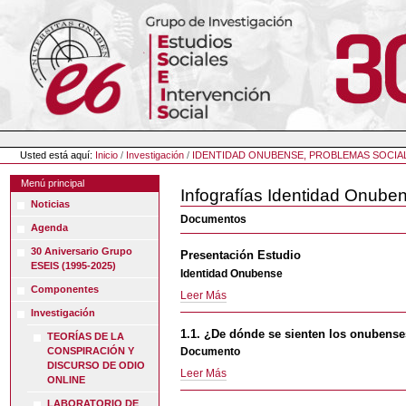
Cambiar
a
contenido.
|
Saltar
a
navegación
Herramientas
Personales
Usted está aquí:
Inicio
/
Investigación
/
IDENTIDAD ONUBENSE, PROBLEMAS SOCIA
Menú principal
Infografías Identidad Onube
Noticias
Documentos
Agenda
30 Aniversario Grupo
Presentación Estudio
ESEIS (1995-2025)
Identidad Onubense
Componentes
Presentación
Leer Más
Estudio
Investigación
-
1.1. ¿De dónde se sienten los onubens
TEORÍAS DE LA
Documento
CONSPIRACIÓN Y
DISCURSO DE ODIO
1.1.
Leer Más
ONLINE
¿De
LABORATORIO DE
dónde