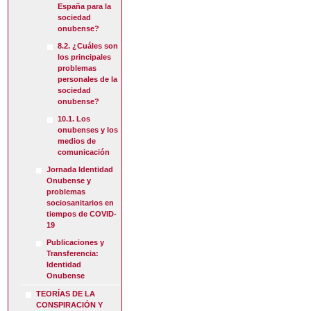
España para la
sociedad
onubense?
8.2. ¿Cuáles son
los principales
problemas
personales de la
sociedad
onubense?
10.1. Los
onubenses y los
medios de
comunicación
Jornada Identidad
Onubense y
problemas
sociosanitarios en
tiempos de COVID-
19
Publicaciones y
Transferencia:
Identidad
Onubense
TEORÍAS DE LA
CONSPIRACIÓN Y