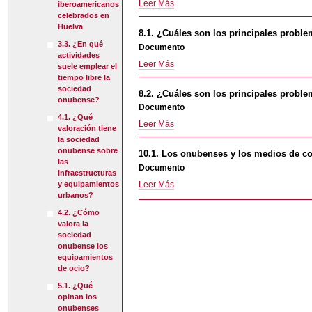
7.2.
Leer Más
iberoamericanos
onubense
los
el
¿Cómo
celebrados en
a
partidos
Muelle
Huelva
valora
profesionales
políticos?
8.1. ¿Cuáles son los principales probl
de
la
de
3.3. ¿En qué
-
Documento
Tharsis?
sociedad
la
actividades
-
8.1.
Leer Más
onubense
suele emplear el
Psicología?
¿Cuáles
tiempo libre la
a
-
son
sociedad
profesionales
8.2. ¿Cuáles son los principales probl
onubense?
los
del
Documento
principales
Trabajo
4.1. ¿Qué
8.2.
Leer Más
problemas
Social?
valoración tiene
¿Cuáles
sociales
la sociedad
-
son
de
onubense sobre
10.1. Los onubenses y los medios de 
los
las
España
Documento
infraestructuras
principales
para
10.1.
Leer Más
y equipamientos
problemas
la
urbanos?
Los
personales
sociedad
onubenses
de
4.2. ¿Cómo
onubense?
y
la
valora la
-
los
sociedad
sociedad
medios
onubense los
onubense?
equipamientos
de
-
de ocio?
comunicación
-
5.1. ¿Qué
opinan los
onubenses